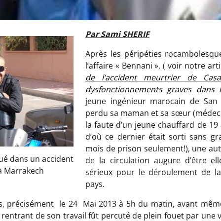
Par Sami SHERIF
Après les péripéties rocambolesqu
l’affaire « Bennani », ( voir notre arti
de l’accident meurtrier de Cas
dysfonctionnements graves dans l’
jeune ingénieur marocain de San 
perdu sa maman et sa sœur (médeci
la faute d’un jeune chauffard de 19
d’où ce dernier était sorti sans g
mois de prison seulement!), une autr
ué dans un accident
de la circulation augure d’être e
 à Marrakech
sérieux pour le déroulement de la
pays.
rs, précisément le 24 Mai 2013 à 5h du matin, avant même
 rentrant de son travail fût percuté de plein fouet par une 