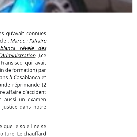
es qu’avait connues
cle :
Maroc : l’
affaire
ablanca révèle des
Administration
),
ce
Fransisco qui avait
n de formation) par
 ans à Casablanca et
rande réprimande (2
e affaire d’accident
lle aussi un examen
 justice dans notre
 que le soleil ne se
voiture. Le chauffard