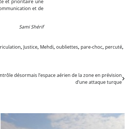
e et prioritaire une
 communication et de
Sami Shérif
iculation
,
Justice
,
Mehdi
,
oubliettes
,
pare-choc
,
percuté
,
contrôle désormais l’espace aérien de la zone en prévision
d’une attaque turque