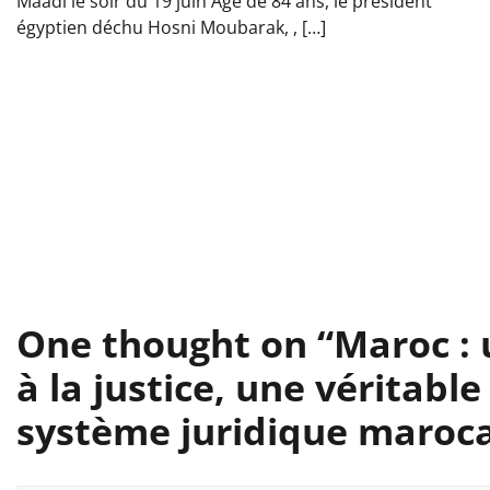
Maadi le soir du 19 juin Ägé de 84 ans, le président
égyptien déchu Hosni Moubarak, , […]
One thought on “
Maroc : 
à la justice, une véritabl
système juridique maroc