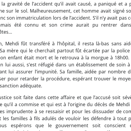
la gravité de l’accident qu’il avait causé, a paniqué et a pr
e sur le sol. Malheureusement, cet homme avait signé s
c son immatriculation lors de l’accident. S’il n’y avait pas 
 jamais été connu et son crime aurait pu rentrer dan
êtes…
 Mehdi fût transféré à l’hôpital, il resta là-bas sans a
a mère qui le cherchait partout fût écartée par la police e
son enfant était mort et le retrouva à la morgue à 18h00.
n lui aussi, s’est réfugié dans un établissement de soin
ant lui assurer l’impunité. Sa famille, aidée par nombre d
rser pour retarder la procédure, espérant trouver le moye
 sanction adéquate.
stice soit faite dans cette affaire et que l’accusé soit s
e qu’il a commise et qui est à l’origine du décès de Mehdi 
nes imprudente à se ressaisir et pour les dissuader de co
 les familles à fils adulés de vouloir les défendre à tout 
, nous espérons que le gouvernement soit conscient 