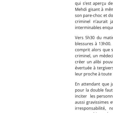
qui s’est aperçu de 
Mehdi gisant à mêm
son pare-choc et don
criminel n’aurait
interminables enqu
Vers 5h30 du matin,
blessures à 13h00. S
comprit alors que 
criminel, un médeci
créer un alibi pouv
évertuée à tergive
leur proche à toute
En attendant que ju
pour la double faut
inciter les person
aussi gravissimes et
irresponsabilité