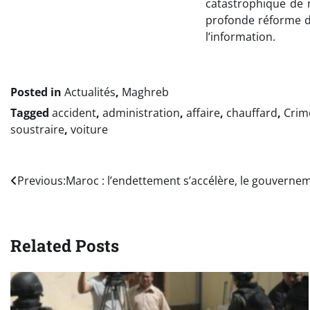
catastrophique de n
profonde réforme de
l’information.
Posted in
Actualités
,
Maghreb
Tagged
accident
,
administration
,
affaire
,
chauffard
,
Crim
soustraire
,
voiture
Navigation
Previous:
Maroc : l’endettement s’accélère, le gouverneme
de
l’article
Related Posts