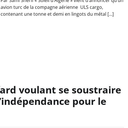
Par Sami Sherif « Soleil d’Algérie » vient d’annoncer qu’un
avion turc de la compagne aérienne ULS cargo,
contenant une tonne et demi en lingots du métal […]
fard voulant se soustraire
 d’indépendance pour le