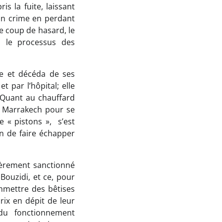
is la fuite, laissant
on crime en perdant
ce coup de hasard, le
s le processus des
ide et décéda de ses
t par l’hôpital; elle
 Quant au chauffard
 à Marrakech pour se
e « pistons », s’est
n de faire échapper
évèrement sanctionné
Bouzidi, et ce, pour
mmettre des bêtises
prix en dépit de leur
du fonctionnement