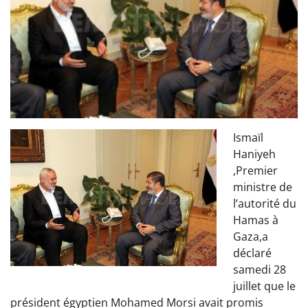
Ismaïl
Haniyeh
,Premier
ministre de
l’autorité du
Hamas à
Gaza,a
déclaré
samedi 28
juillet que le
président égyptien Mohamed Morsi avait promis