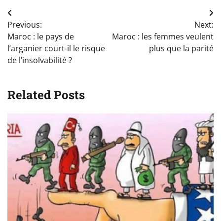
Navigation
Previous:
Next:
de
Maroc : le pays de
Maroc : les femmes veulent
l’article
l’arganier court-il le risque
plus que la parité
de l’insolvabilité ?
Related Posts