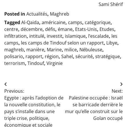
Sami Shérif
Posted in
Actualités
,
Maghreb
Tagged
Al-Qaida
,
américaine
,
camps
,
catégorique
,
centre
,
décembre
,
défis
,
émane
,
Etats-Unis
,
Etudes
,
infiltration
,
intitulé
,
investit
,
islamique
,
l’escalade
,
les
camps
,
les camps de Tindouf selon un rapport
,
Libye
,
maghreb
,
manière
,
Marine
,
milice
,
Nébuleuse
,
polisario
,
rapport
,
région
,
Sahel
,
sécurité
,
stratégique
,
terrorism
,
Tindouf
,
Virginie
Navigation
Previous:
Next:
de
Egypte : après l’adoption de
Palestine occupée : Israël
l’article
la nouvelle constitution, le
se barricade derrière le
pays s’installe dans une
mur qu’elle construit sur le
triple crise, politique,
Golan occupé
économique et sociale