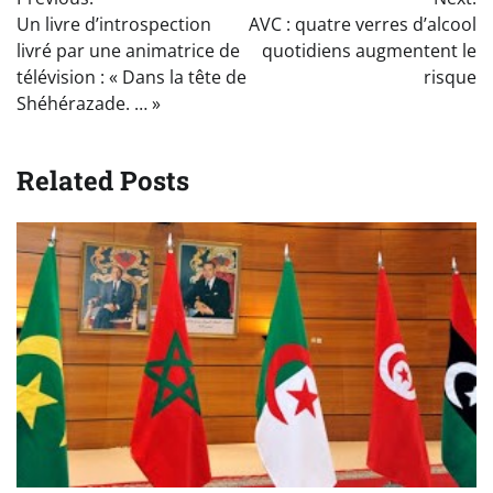
de
Un livre d’introspection
AVC : quatre verres d’alcool
l’article
livré par une animatrice de
quotidiens augmentent le
télévision : « Dans la tête de
risque
Shéhérazade. … »
Related Posts