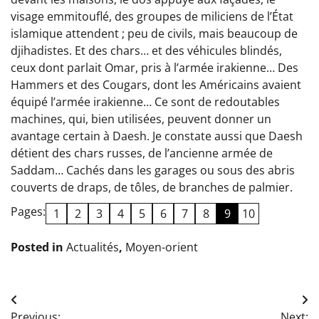
visage emmitouflé, des groupes de miliciens de l’État
islamique attendent ; peu de civils, mais beaucoup de
djihadistes. Et des chars… et des véhicules blindés,
ceux dont parlait Omar, pris à l’armée irakienne… Des
Hammers et des Cougars, dont les Américains avaient
équipé l’armée irakienne… Ce sont de redoutables
machines, qui, bien utilisées, peuvent donner un
avantage certain à Daesh. Je constate aussi que Daesh
détient des chars russes, de l’ancienne armée de
Saddam… Cachés dans les garages ou sous des abris
couverts de draps, de tôles, de branches de palmier.
Pages:
1
2
3
4
5
6
7
8
9
10
Posted in
Actualités
,
Moyen-orient
Navigation
Previous:
Next: