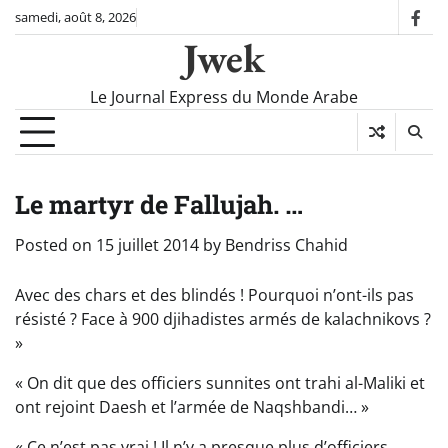
Skip
samedi, août 8, 2026
fac
to
Jwek
content
Le Journal Express du Monde Arabe
Le martyr de Fallujah. …
Posted on
15 juillet 2014
by
Bendriss Chahid
Avec des chars et des blindés ! Pourquoi n’ont-ils pas
résisté ? Face à 900 djihadistes armés de kalachnikovs ?
»
« On dit que des officiers sunnites ont trahi al-Maliki et
ont rejoint Daesh et l’armée de Naqshbandi… »
« Ce n’est pas vrai ! Il n’y a presque plus d’officiers