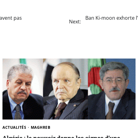
avent pas
Ban Ki-moon exhorte l
Next:
ACTUALITÉS
MAGHREB
Algérie : le pouvoir donne les signes d’une