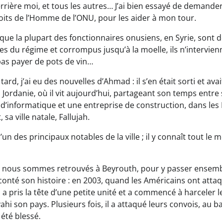
rrière moi, et tous les autres… J’ai bien essayé de demander
ts de l’Homme de l’ONU, pour les aider à mon tour.
e que la plupart des fonctionnaires onusiens, en Syrie, sont
 du régime et corrompus jusqu’à la moelle, ils n’intervienn
as payer de pots de vin…
ard, j’ai eu des nouvelles d’Ahmad : il s’en était sorti et ava
ordanie, où il vit aujourd’hui, partageant son temps entre s
 d’informatique et une entreprise de construction, dans les
, sa ville natale, Fallujah.
d’un des principaux notables de la ville ; il y connaît tout le 
us nous sommes retrouvés à Beyrouth, pour y passer ensemb
nté son histoire : en 2003, quand les Américains ont attaqué 
Il a pris la tête d’une petite unité et a commencé à harceler l
ahi son pays. Plusieurs fois, il a attaqué leurs convois, au b
 été blessé.