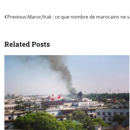
Navigation
Previous:
Maroc/Irak : ce que nombre de marocains ne s
de
l’article
Related Posts