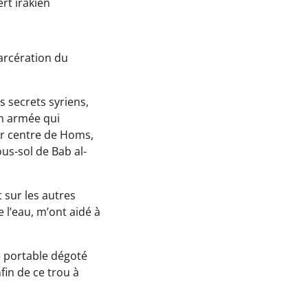
rt irakien
carcération du
s secrets syriens,
on armée qui
ur centre de Homs,
us-sol de Bab al-
t sur les autres
 l’eau, m’ont aidé à
e portable dégoté
fin de ce trou à