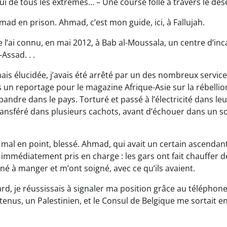
ui de tous les extrêmes… – Une course folle à travers le dése
mad en prison. Ahmad, c’est mon guide, ici, à Fallujah.
 l’ai connu, en mai 2012, à Bab al-Moussala, un centre d’in
Assad. . .
is élucidée, j’avais été arrêté par un des nombreux service
is un reportage pour le magazine Afrique-Asie sur la rébelli
andre dans le pays. Torturé et passé à l’électricité dans le
transféré dans plusieurs cachots, avant d’échouer dans un so
ez mal en point, blessé. Ahmad, qui avait un certain ascendan
 immédiatement pris en charge : les gars ont fait chauffer de
é à manger et m’ont soigné, avec ce qu’ils avaient.
rd, je réussissais à signaler ma position grâce au téléphon
nus, un Palestinien, et le Consul de Belgique me sortait en