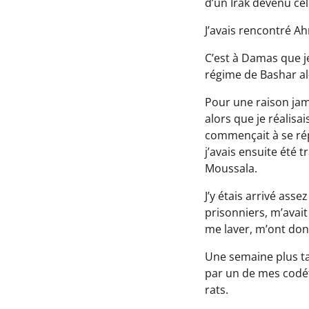
d’un Irak devenu cel
J’avais rencontré Ah
C’est à Damas que je
régime de Bashar al-
Pour une raison jama
alors que je réalisa
commençait à se rép
j’avais ensuite été 
Moussala.
J’y étais arrivé ass
prisonniers, m’avait
me laver, m’ont donn
Une semaine plus ta
par un de mes codéte
rats.