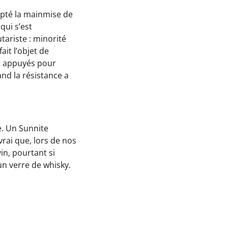
epté la mainmise de
qui s’est
ariste : minorité
it l’objet de
nt appuyés pour
and la résistance a
e. Un Sunnite
vrai que, lors de nos
in, pourtant si
 un verre de whisky.