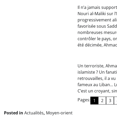
Il n’a jamais suppo
Nouri al-Maliki sur 
progressivement ali
favorisée sous Sadda
nombreuses mesures 
contrôler le pays, o
été décimée, Ahmad a
Un terroriste, Ahmad
islamiste ? Un fanat
retrouvailles, il a 
fameux au Liban… Lui,
C’est un croyant, si
Pages:
1
2
3
Posted in
Actualités
,
Moyen-orient