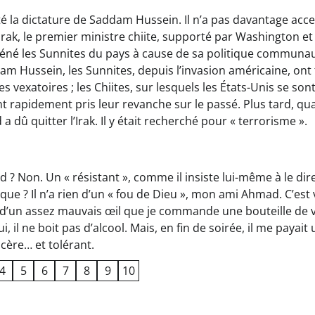
rté la dictature de Saddam Hussein. Il n’a pas davantage acc
l’Irak, le premier ministre chiite, supporté par Washington et 
éné les Sunnites du pays à cause de sa politique communaut
m Hussein, les Sunnites, depuis l’invasion américaine, ont fa
vexatoires ; les Chiites, sur lesquels les États-Unis se so
nt rapidement pris leur revanche sur le passé. Plus tard, qu
 dû quitter l’Irak. Il y était recherché pour « terrorisme ».
 ? Non. Un « résistant », comme il insiste lui-même à le dir
ique ? Il n’a rien d’un « fou de Dieu », mon ami Ahmad. C’est 
vu d’un assez mauvais œil que je commande une bouteille de v
 il ne boit pas d’alcool. Mais, en fin de soirée, il me payait
ncère… et tolérant.
4
5
6
7
8
9
10