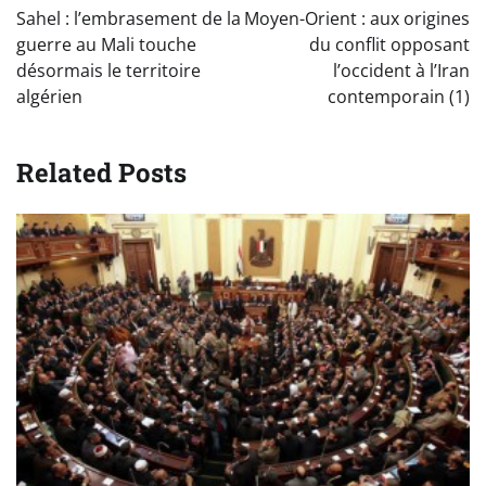
de
Sahel : l’embrasement de la
Moyen-Orient : aux origines
l’article
guerre au Mali touche
du conflit opposant
désormais le territoire
l’occident à l’Iran
algérien
contemporain (1)
Related Posts