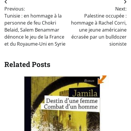
Navigation
Previous:
Next:
de
Tunisie : en hommage à la
Palestine occupée :
l’article
personne de feu Chokri
hommage à Rachel Corri,
Belaid, Salem Benammar
une jeune américaine
dénonce le jeu de la France
écrasée par un bulldozer
et du Royaume-Uni en Syrie
sioniste
Related Posts