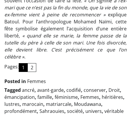
souvent l’occasion de faire la fête.
« On signifie à l’ex-
mari que ce n’est pas la fin du monde, que la vie de son
ex-femme vient à peine de recommencer »
explique
Batoul. Pour l’anthropologue Mohamed Naïmi, cette
fête symbolise également l’acquisition d’une entière
liberté,
« quand elle se marie, la femme passe de la
tutelle du père à celle de son mari. Une fois divorcée,
elle devient libre. C’est précisément ce que l’on
célèbre »
.
Pages:
1
2
Posted in
Femmes
Tagged
ancré
,
avant-garde
,
codifié
,
conserver
,
Droit
,
émancipation
,
famille
,
féminisme
,
Femmes
,
héritières
,
lustres
,
marocain
,
matriarcale
,
Moudawana
,
profondément
,
Sahraouies
,
société
,
univers
,
véritable