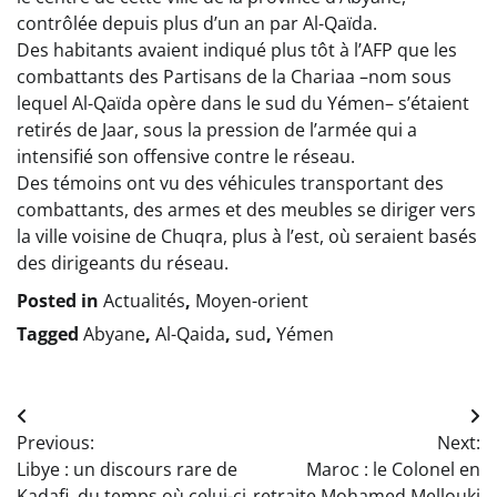
contrôlée depuis plus d’un an par Al-Qaïda.
Des habitants avaient indiqué plus tôt à l’AFP que les
combattants des Partisans de la Chariaa –nom sous
lequel Al-Qaïda opère dans le sud du Yémen– s’étaient
retirés de Jaar, sous la pression de l’armée qui a
intensifié son offensive contre le réseau.
Des témoins ont vu des véhicules transportant des
combattants, des armes et des meubles se diriger vers
la ville voisine de Chuqra, plus à l’est, où seraient basés
des dirigeants du réseau.
Posted in
Actualités
,
Moyen-orient
Tagged
Abyane
,
Al-Qaida
,
sud
,
Yémen
Navigation
Previous:
Next:
de
Libye : un discours rare de
Maroc : le Colonel en
Kadafi, du temps où celui-ci
retraite Mohamed Mellouki