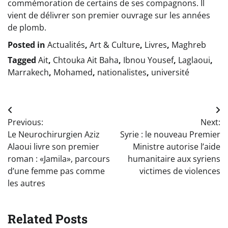
commémoration de certains de ses compagnons. Il
vient de délivrer son premier ouvrage sur les années
de plomb.
Posted in
Actualités
,
Art & Culture
,
Livres
,
Maghreb
Tagged
Ait
,
Chtouka Ait Baha
,
Ibnou Yousef
,
Laglaoui
,
Marrakech
,
Mohamed
,
nationalistes
,
université
Navigation
Previous:
Next:
de
Le Neurochirurgien Aziz
Syrie : le nouveau Premier
l’article
Alaoui livre son premier
Ministre autorise l’aide
roman : «Jamila», parcours
humanitaire aux syriens
d’une femme pas comme
victimes de violences
les autres
Related Posts