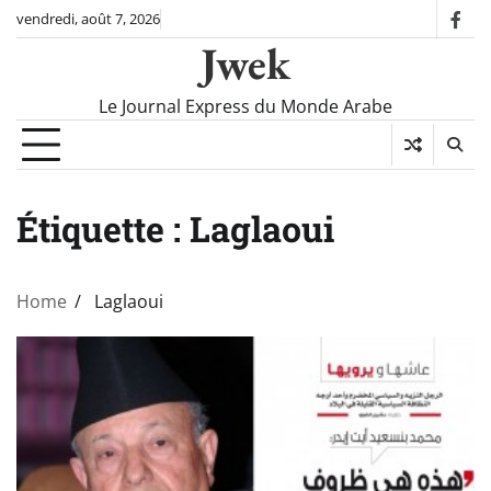
Skip
vendredi, août 7, 2026
fac
to
Jwek
content
Le Journal Express du Monde Arabe
Étiquette :
Laglaoui
Home
Laglaoui