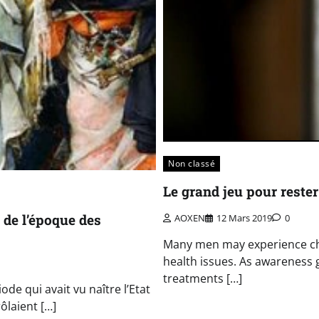
Non classé
Le grand jeu pour rester
 de l’époque des
AOXEN
12 Mars 2019
0
Many men may experience chal
health issues. As awareness g
treatments […]
ode qui avait vu naître l’Etat
ôlaient […]