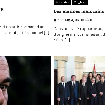
Actualités
Maghreb
NE
Des marines marocains 
AOXEN
4 Juin 2017
0
ici un article venant d’un
Dans une vidéo apparue aujo
l sans objectif rationnel […]
d’origine marocains faisant 
rifain. […]