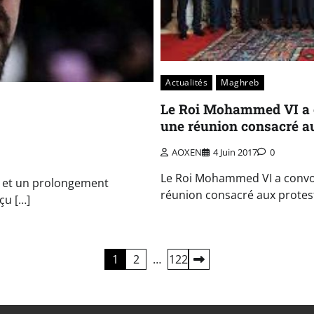
Actualités
Maghreb
Le Roi Mohammed VI a c
une réunion consacré a
AOXEN
4 Juin 2017
0
Le Roi Mohammed VI a convoq
s et un prolongement
réunion consacré aux protest
çu […]
1
2
…
122