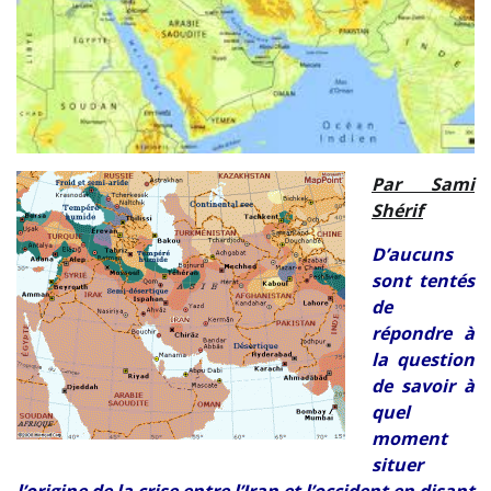
Par Sami
Shérif
D’aucuns
sont tentés
de
répondre à
la question
de savoir à
quel
moment
situer
l’origine de la crise entre l’Iran et l’occident en disant