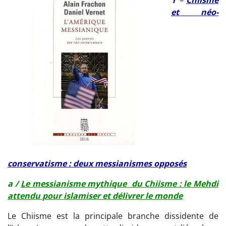
et néo-
conservatisme : deux messianismes opposés
a /
Le messianisme mythique du Chiisme : le Mehdi
attendu pour islamiser et délivrer le monde
Le Chiisme est la principale branche dissidente de