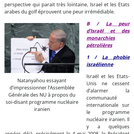
perspective qui parait très lointaine, Israel et les Etats
arabes du golf éprouvent une peur irrémédiable.
B /
La peur
d’Israël et des
monarchies
pétrolières
1 /
La phobie
israélienne
Israël et les Etats-
Natanyahou essayant
Unis ne cessent
d’impressionner l’Assemblée
d’alarmer la
Générale des NU à propos du
communauté
soi-disant programme nucléaire
internationale sur
iranien
le programme
nucléaire iranien. Il
y a quelques
années déjà, précisément le 4 mai 2008, le Président