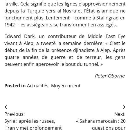
la ville. Cela signifie que les lignes d’approvisionnement
depuis la Turquie vers al-Nosra et l’État islamique ne
fonctionnent plus. Lentement – comme à Stalingrad en
1942 – les assiégeants se transforment en assiégés.
Edward Dark, un contributeur de Middle East Eye
vivant à Alep, a tweeté la semaine dernière: « C’est le
début de la fin de la présence djihadiste à Alep. Après
quatre années de guerre et de terreur, les gens
peuvent enfin apercevoir le bout du tunnel. »
Peter Oborne
Posted in
Actualités
,
Moyen-orient
Navigation
Previous:
Next:
de
Syrie : après les russes,
« Sahara marocain : 20
l’article
l’Iran y met profondément
questions pour