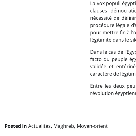
La vox populi égypt
clauses démocrati
nécessité de définir
procédure légale d
pour mettre fin à l’
légitimité dans le s
Dans le cas de l’Egy
facto du peuple égy
validée et entérin
caractère de légitim
Entre les deux peup
révolution égyptien
Posted in
Actualités
,
Maghreb
,
Moyen-orient