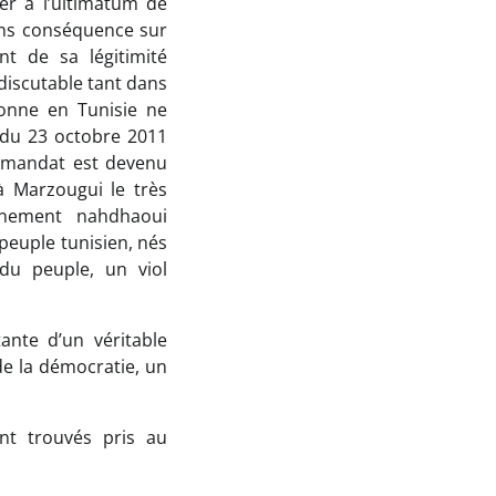
er à l’ultimatum de
ans conséquence sur
nt de sa légitimité
discutable tant dans
sonne en Tunisie ne
 du 23 octobre 2011
e mandat est devenu
à Marzougui le très
rnement nahdhaoui
peuple tunisien, nés
 du peuple, un viol
tante d’un véritable
de la démocratie, un
ent trouvés pris au