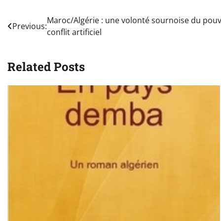
Navigation
Maroc/Algérie : une volonté sournoise du pouvo
Previous:
conflit artificiel
de
l’article
Related Posts