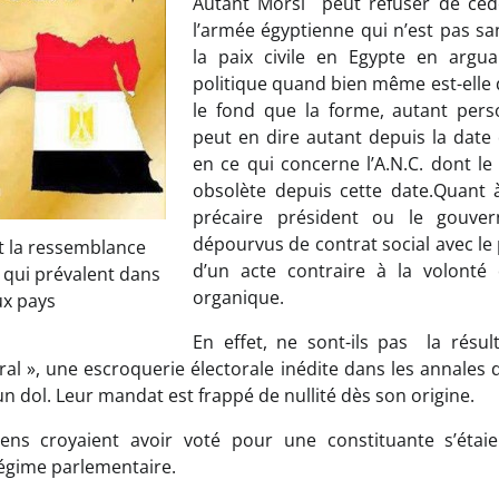
Autant Morsi peut refuser de céd
l’armée égyptienne qui n’est pas s
la paix civile en Egypte en argua
politique quand bien même est-elle 
le fond que la forme, autant per
peut en dire autant depuis la date
en ce qui concerne l’A.N.C. dont l
obsolète depuis cette date.Quant 
précaire président ou le gouve
dépourvus de contrat social avec le 
t la ressemblance
d’un acte contraire à la volonté
s qui prévalent dans
organique.
ux pays
En effet, ne sont-ils pas la résul
oral », une escroquerie électorale inédite dans les annales 
n dol. Leur mandat est frappé de nullité dès son origine.
siens croyaient avoir voté pour une constituante s’étai
égime parlementaire.