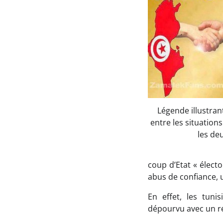
Légende illustran
entre les situation
les de
coup d’Etat « élect
abus de confiance, u
En effet, les tuni
dépourvu avec un r