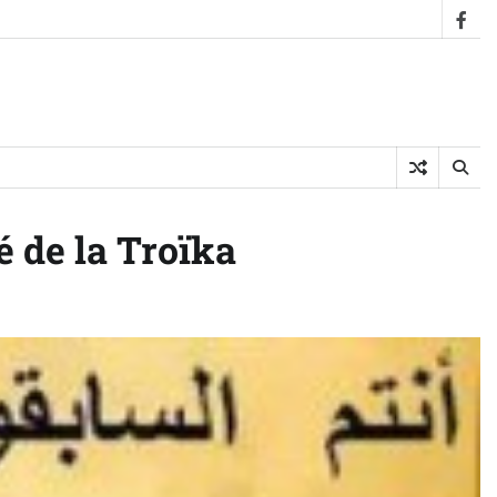
fac
té de la Troïka