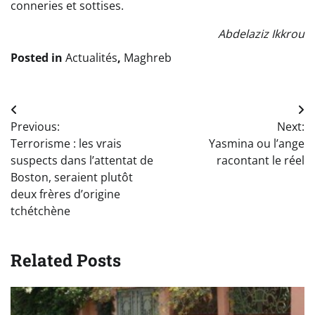
conneries et sottises.
Abdelaziz Ikkrou
Posted in
Actualités
,
Maghreb
Navigation
Previous:
Next:
de
Terrorisme : les vrais
Yasmina ou l’ange
l’article
suspects dans l’attentat de
racontant le réel
Boston, seraient plutôt
deux frères d’origine
tchétchène
Related Posts