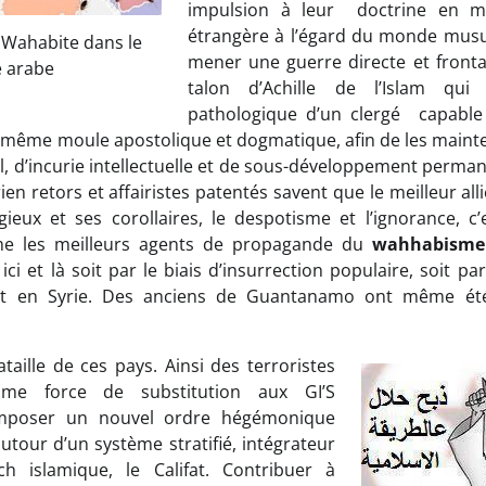
impulsion à leur doctrine en ma
étrangère à l’égard du monde musul
 Wahabite dans le
mener une guerre directe et frontale
 arabe
talon d’Achille de l’Islam qu
pathologique d’un clergé capable 
même moule apostolique et dogmatique, afin de les mainte
 d’incurie intellectuelle et de sous-développement permane
ien retors et affairistes patentés savent que le meilleur all
ieux et ses corollaires, le despotisme et l’ignorance, c’
 les meilleurs agents de propagande du
wahhabism
 ici et là soit par le biais d’insurrection populaire, soit p
t en Syrie. Des anciens de Guantanamo ont même ét
taille de ces pays. Ainsi des terroristes
mme force de substitution aux GI’S
imposer un nouvel ordre hégémonique
utour d’un système stratifié, intégrateur
h islamique, le Califat. Contribuer à