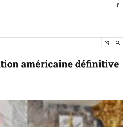
fac
tion américaine définitive