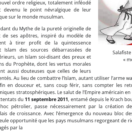
uvel ordre religieux, totalement inféodé
t devenu le point névralgique de leur
que sur le monde musulman.
aidant du Mythe de la pureté originelle de
et de ses apôtres, inspiré du modèle de
ent à tirer profit de la quintessence
t Islam des sources débarrassées de
Salafist
érieurs, un Islam soi-disant des preux et
« m
 du Prophète, dont les vertus morales
sont aussi douteuses que celles de leurs
tés. Au lieu de combattre l’Islam, autant utiliser l’arme 
 fin en douceur et, sans coup férir, sans compter les ret
miques stratosphériques. Le salut de l’Empire américain en 
ttentats du
11 septembre 2011
, entamé depuis le Krach bou
hoc pétrolier, passe nécessairement par la création d
elais de croissance. Avec l’émergence du nouveau bloc des B
eule opportunité que les pays musulmans regorgeant de ri
gés par la