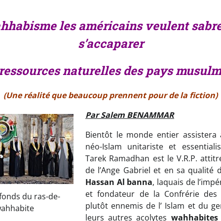
hhabisme les américains veulent sabrer
s’accaparer
 ressources naturelles des pays musul
(Une réalité que beaucoup prennent pour de la fiction)
Par Salem BENAMMAR
Bientôt le monde entier assistera 
néo-Islam unitariste et essentiali
Tarek Ramadhan est le V.R.P. attitr
de l’Ange Gabriel et en sa qualité 
Hassan Al banna
, laquais de l’imp
et fondateur de la Confrérie des
 fonds du ras-de-
plutôt ennemis de l’ Islam et du
ahhabite
leurs autres acolytes
wahhabite