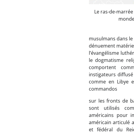
Le ras-de-marrée
monde
musulmans dans le 
dénuement matériel,
l’évangélisme luthér
le dogmatisme relig
comportent comme
instigateurs diffusé
comme en Libye e
commandos
sur les fronts de ba
sont utilisés co
américains pour 
américain articulé a
et fédéral du Reic