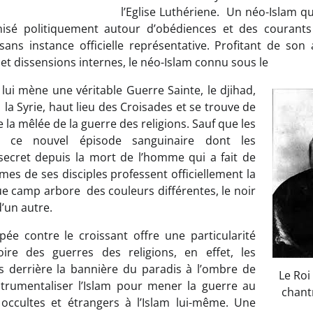
l’Eglise Luthériene. Un néo-Islam qu
anisé politiquement autour d’obédiences et des courant
sans instance officielle représentative. Profitant de son
 et dissensions internes, le néo-Islam connu sous le
lui mène une véritable Guerre Sainte, le djihad,
la Syrie, haut lieu des Croisades et se trouve de
la mêlée de la guerre des religions. Sauf que les
s ce nouvel épisode sanguinaire dont les
ecret depuis la mort de l’homme qui a fait de
âmes de ses disciples professent officiellement la
e camp arbore des couleurs différentes, le noir
d’un autre.
pée contre le croissant offre une particularité
toire des guerres des religions, en effet, les
s derrière la bannière du paradis à l’ombre de
Le Roi
strumentaliser l’Islam pour mener la guerre au
chant
s occultes et étrangers à l’Islam lui-même. Une