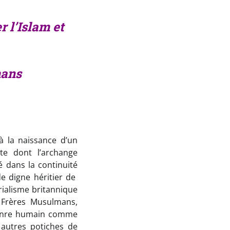
 l’Islam et
mans
à la naissance d’un
ste dont l’archange
é dans la continuité
de digne héritier de
érialisme britannique
 Frères Musulmans,
 genre humain comme
s
autres potiches de