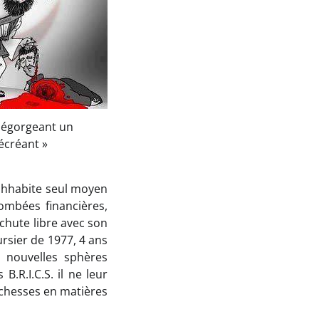
e égorgeant un
écréant »
wahhabite seul moyen
ombées financières,
chute libre avec son
rsier de 1977, 4 ans
e nouvelles sphères
.R.I.C.S. il ne leur
chesses en matières