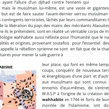
 ayant l’allure d’un djihad contre l’ennemi qui
sé mais le musulman lui-même, est une vaste et gigante
e but est de faire sauter l’avant-dernier verrou musulma
Les contingents terroristes, lâchés par leurs commanditaires t
de la libération du pays des mains des mécréants Alaouites 
 ils le prétendent, sont en réalité un véritable corps de m
déologie wahhabite aussi néfaste pour l’humanité que le na
alités et origines, provenant toutefois pour l’essentiel d
 appelle la rébellion syrienne ne sont en fait que de la ch
aires pour mener la sale guerre à
leur place, qui font en même temp
coups, conquérir de nouveaux terri
et énergétiques d’une part et d’autre
aux musulmans qui sont connus p
ennemis d’eux-mêmes, de s’entret
W.A.S.P à l’origine de la création de
wahhabite
en 1744 et forts de leu
montée de l’islamisme, ont do