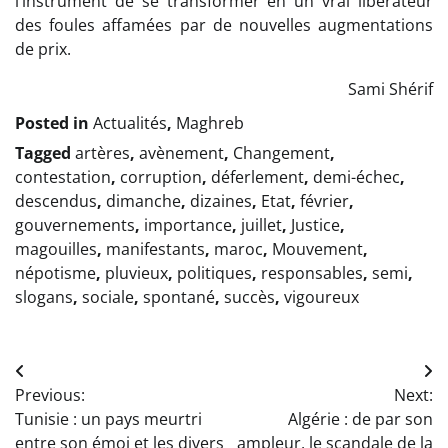
l’instrument de se transformer en un vrai libérateur
des foules affamées par de nouvelles augmentations
de prix.
Sami Shérif
Posted in
Actualités
,
Maghreb
Tagged
artères
,
avènement
,
Changement
,
contestation
,
corruption
,
déferlement
,
demi-échec
,
descendus
,
dimanche
,
dizaines
,
Etat
,
février
,
gouvernements
,
importance
,
juillet
,
Justice
,
magouilles
,
manifestants
,
maroc
,
Mouvement
,
népotisme
,
pluvieux
,
politiques
,
responsables
,
semi
,
slogans
,
sociale
,
spontané
,
succès
,
vigoureux
Navigation
Previous:
Next:
de
Tunisie : un pays meurtri
Algérie : de par son
l’article
entre son émoi et les divers
ampleur, le scandale de la