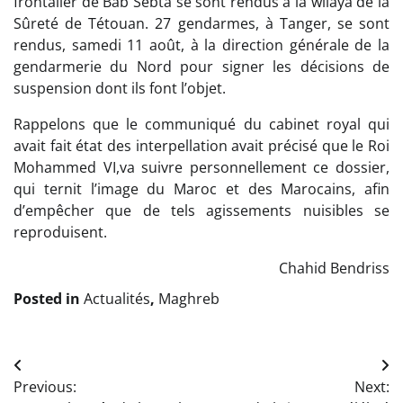
frontalier de Bab Sebta se sont rendus à la wilaya de la
Sûreté de Tétouan. 27 gendarmes, à Tanger, se sont
rendus, samedi 11 août, à la direction générale de la
gendarmerie du Nord pour signer les décisions de
suspension dont ils font l’objet.
Rappelons que le communiqué du cabinet royal qui
avait fait état des interpellation avait précisé que le Roi
Mohammed VI,va suivre personnellement ce dossier,
qui ternit l’image du Maroc et des Marocains, afin
d’empêcher que de tels agissements nuisibles se
reproduisent.
Chahid Bendriss
Posted in
Actualités
,
Maghreb
Navigation
Previous:
Next:
de