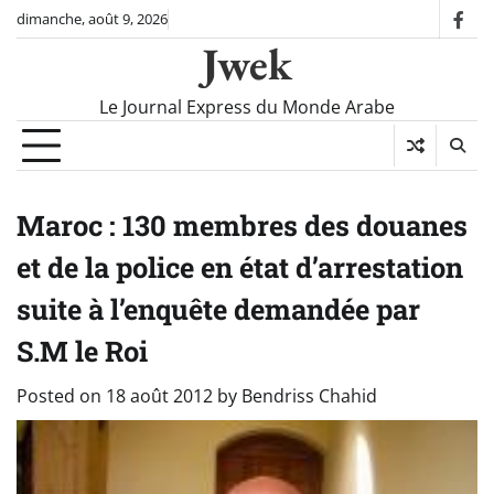
Skip
dimanche, août 9, 2026
fac
to
Jwek
content
Le Journal Express du Monde Arabe
Maroc : 130 membres des douanes
et de la police en état d’arrestation
suite à l’enquête demandée par
S.M le Roi
Posted on
18 août 2012
by
Bendriss Chahid