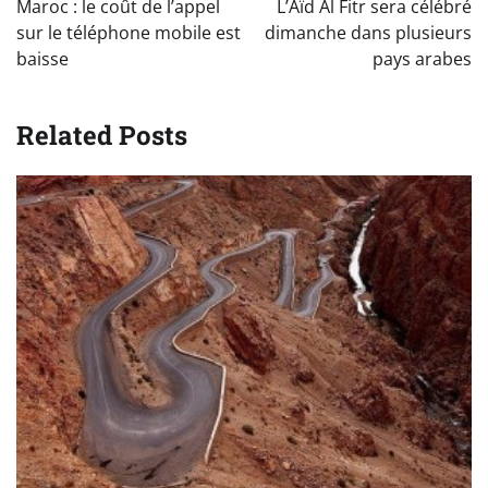
Maroc : le coût de l’appel
L’Aïd Al Fitr sera célébré
l’article
sur le téléphone mobile est
dimanche dans plusieurs
baisse
pays arabes
Related Posts