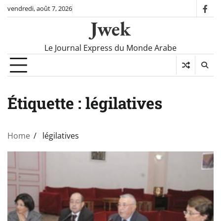
Skip
vendredi, août 7, 2026
fac
to
Jwek
content
Le Journal Express du Monde Arabe
Étiquette :
légilatives
Home
légilatives