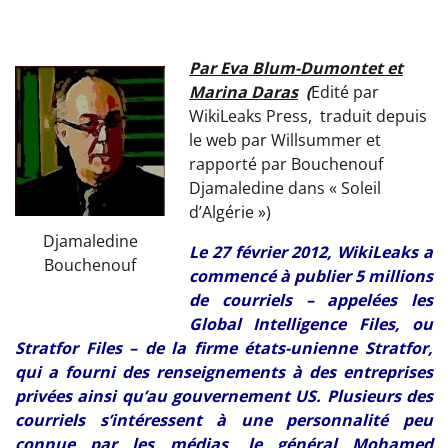
Par Eva Blum-Dumontet et
Marina Daras
(
Edité par
WikiLeaks Press, traduit depuis
le web par Willsummer et
rapporté par Bouchenouf
Djamaledine dans « Soleil
d’Algérie »)
Djamaledine
Le 27 février 2012, WikiLeaks a
Bouchenouf
commencé à publier 5 millions
de courriels – appelées les
Global Intelligence Files, ou
Stratfor Files – de la firme états-unienne Stratfor,
qui a fourni des renseignements à des entreprises
privées ainsi qu’au gouvernement US. Plusieurs des
courriels s’intéressent à une personnalité peu
connue par les médias, le général Mohamed