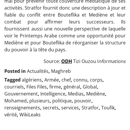
mal pour prévenir toute couverture médiatique de ses
activités. Stratfor fournit donc une description à jour et
fiable du conflit entre Bouteflika et Mediène et leur
combat pour affirmer leurs successeurs. Ils
fournissent aussi une nouvelle perspective de laquelle
voir le Printemps Arabe comme une opportunité pour
Mediène et pour Bouteflika de réorganiser la structure
du pouvoir à la tête du pays.
Source:
ODH
Tizi Ouzou I
nformations
Posted in
Actualités
,
Maghreb
Tagged
algériens
,
Armée
,
chef
,
connu
,
corps
,
courriels
,
Files Files
,
firme
,
général
,
Global
,
Gouvernement
,
Intelligence
,
Medias
,
Mediène
,
Mohamed
,
plusieurs
,
politique
,
pouvoir
,
renseignements
,
secrets
,
services
,
Stratfor
,
Toufik
,
vérité
,
WikiLeaks