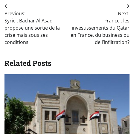
Navigation
Previous:
Next:
de
Syrie : Bachar Al Asad
France : les
l’article
propose une sortie de la
investissements du Qatar
crise mais sous ses
en France, du business ou
conditions
de l’infiltration?
Related Posts