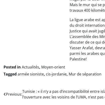
Mais le mur qui se p
travaux 400 kilomèt
La ligue arabe est 
du droit internation
Justice qui avait jug
L’assemblée des Mini
discuter de ce qui d
Yasser Arafat, devra
parmi les arabes qui
Palestine!
Posted in
Actualités
,
Moyen-orient
Tagged
armée sioniste
,
cis-jordanie
,
Mur de séparation
Navigation
Tunisie : « il n’y a pas d’incompatibilité entre i
Previous:
l’ouverture avec les voisins de l’UMA, n’est pa
de