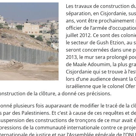
Les travaux de construction d
séparation, en Cisjordanie, sus
ans, vont être prochainement 
officier de l’armée d’occupatio
juillet 2012. Ce sont des colo
le secteur de Gush Etzion, au
seront concernées dans une p
2013, le mur sera prolongé pou
de Maale Adoumim, la plus gr
Cisjordanie qui se trouve à l’es
lors d’une audience devant la
israélienne que le colonel Ofer 
nstruction de la clôture, a donné ces précisions.
onné plusieurs fois auparavant de modifier le tracé de la clô
 par des Palestiniens. Et c’est à cause de ces requêtes et 
suspension des constructions de tronçons de ce mur avait 
a pressions de la communauté internationale contre ce proje
internationale de justice et par l’Assemblée générale de l’ONU