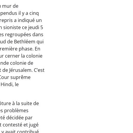
u mur de
pendus il y a cinq
repris a indiqué un
n sioniste ce jeudi 5
nies regroupées dans
 sud de Bethléem qui
remière phase. En
r cerner la colonie
ande colonie de
t de Jérusalem. C’est
 Cour suprême
Hindi, le
ture à la suite de
des problèmes
été décidée par
t contesté et jugé
 y avait contribué.