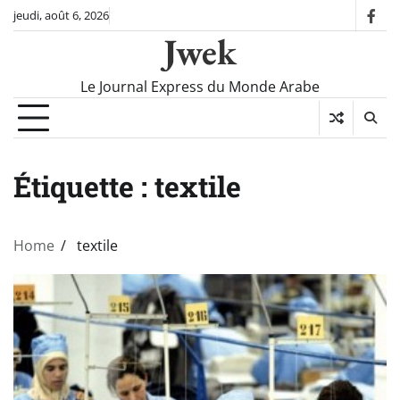
Skip
jeudi, août 6, 2026
fac
to
Jwek
content
Le Journal Express du Monde Arabe
Étiquette :
textile
Home
textile