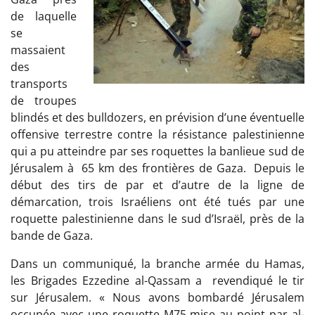
de laquelle
se
massaient
des
transports
de troupes
blindés et des bulldozers, en prévision d’une éventuelle
offensive terrestre contre la résistance palestinienne
qui a pu atteindre par ses roquettes la banlieue sud de
Jérusalem à 65 km des frontières de Gaza. Depuis le
début des tirs de par et d’autre de la ligne de
démarcation, trois Israéliens ont été tués par une
roquette palestinienne dans le sud d’Israël, près de la
bande de Gaza.
Dans un communiqué, la branche armée du Hamas,
les Brigades Ezzedine al-Qassam a revendiqué le tir
sur Jérusalem. « Nous avons bombardé Jérusalem
occupée avec une roquette M75 mise au point par al-