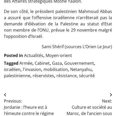
des Affaires stratégiques Moshé Yaalon.
De son côté, le président palestinien Mahmoud Abbas
a assuré que l’offensive israélienne n’arrêterait pas la
demande d’élévation de la Palestine au statut d’Etat
non membre de l’ONU, prévue le 29 novembre malgré
l’opposition d’Israël.
Sami Shérif (sources L’Orien Le Jour)
Posted in
Actualités
,
Moyen-orient
Tagged
Armée
,
Cabinet
,
Gaza
,
Gouvernement
,
israèlien
,
l'invasion
,
mobilisation
,
Netanyahu
,
palestinienne
,
réservistes
,
résistance
,
sécurité
Navigation
Previous:
Next:
de
Jordanie : l’heure est à
Culture et société au
l’article
l’émeute contre le régime
Maroc, de l’ancien sous